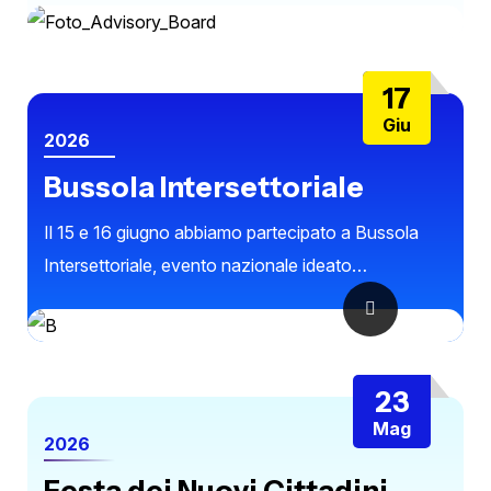
17
Giu
2026
Bussola Intersettoriale
Il 15 e 16 giugno abbiamo partecipato a Bussola
Intersettoriale, evento nazionale ideato…
23
Mag
2026