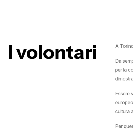
I volontari
A Torino,
Da sempr
per la c
dimostra
Essere v
europeo 
cultura a
Per ques