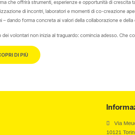
a che offrirà strumenti, esperienze e opportunità di crescita t
izzazione di incontri, laboratori e momenti di co-creazione aperti a
oni – dando forma concreta ai valori della collaborazione e del
io dei volontari non inizia al traguardo: comincia adesso. Che cosa
OPRI DI PIÙ
Informa
Via Meuc
10121 Tori