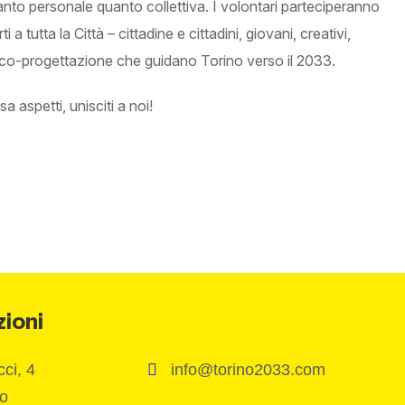
anto personale quanto collettiva. I volontari parteciperanno
 tutta la Città – cittadine e cittadini, giovani, creativi,
la co-progettazione che guidano Torino verso il 2033.
 aspetti, unisciti a noi!
zioni
ci, 4
info@torino2033.com
no