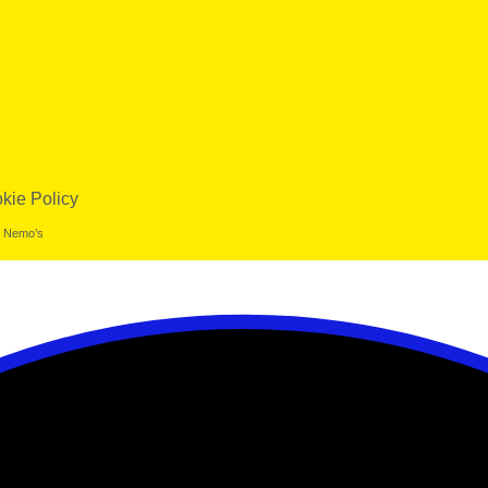
kie Policy
w, Nemo’s