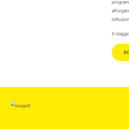
programm
all’organ
istituzi
Il viagg
SC