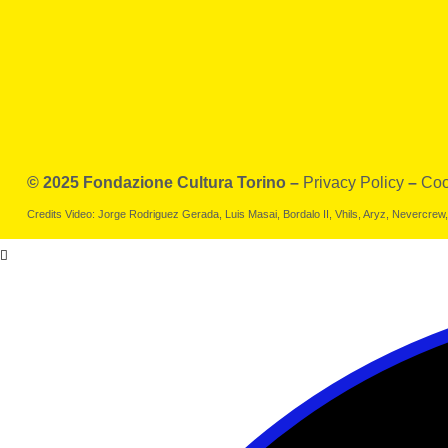
© 2025 Fondazione Cultura Torino –
Privacy Policy
–
Coo
Credits Video: Jorge Rodriguez Gerada, Luis Masai, Bordalo II, Vhils, Aryz, Nevercre