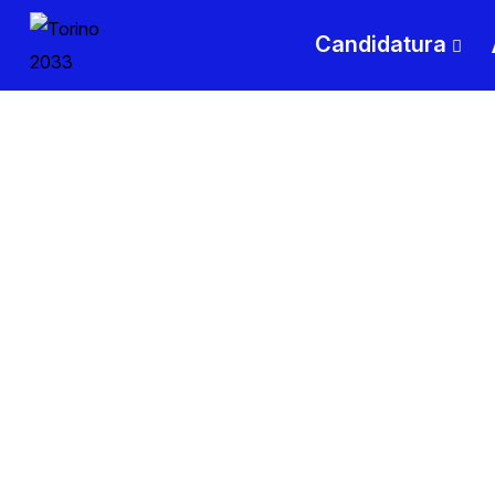
Candidatura
Un'energia n
sta animando
Torino.