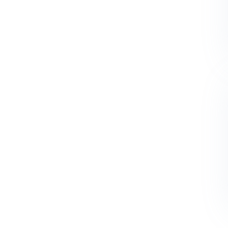
Informa
Via Meuc
10121 Tori