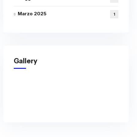
Marzo 2025
1
Gallery
zioni
ci, 4
info@torino2033.com
no
Instagram